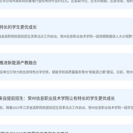
日，我区举办常州高职院校姜堰行暨校地合作签约仪式。区委副书记、区长孙靓靓，区委常委、
委书记沈琳出席签约仪式。近年来，我区坚持把技能人才引培作为撬动产业经济高质量发展的重
..
有特长的学生更优成长
023年我省高职院校提前招生改革试点工作启动，常州信息职业技术学院一组亮眼数据进入大众
么让“提前招生”学生成了常信院分类人才培养的“香饽饽”？该校副校长费小平表示，这源于
.
极推进新能源产教融合
计划”建设单位引领力和信息特色办学优势，赋能学校高质量服务常州“新能源之都”建设，日前，
项推进工作。在由常州科教城与常州信息职业技术学院共同举办的能源互联网产教融合共同体
...
奖学生来自提前招生：常州信息职业技术学院让有特长的学生更优成长
点讯 日前，随着2023年江苏省高职院校提前招生改革试点工作启动，常州信息职业技术学院一
自提前招生。是什么让“提前招生”考生成了常信院分类人才培养的“香饽饽”，这一切源于他们