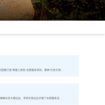
分团委打造“青春三原色”志愿服务项目，聚焦“红色引领、
领：生动讲好雷锋故事为弘扬革命文化，传承红色基因，
区湖塘镇长安大巷社区、学府东苑社区开展了志愿服务活动
视线。燃烧中的火炬造型诉说着长安大巷“红火炬”党建品