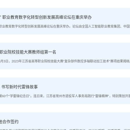
.
合” 职业教育数字化转型创新发展高峰论坛在重庆举办
融合” 职业教育数字化转型创新发展高峰论坛在重庆举办。论坛由全国人工智能职业教育集团、
。杭州瑞亚教育科技有限公司、北京智谷星图科技有限公司、百度（中国）有限公司、西门子
机...
苏省职业院校技能大赛教师组第一名
媒体讯3月3日，2023年江苏省高等职业院校技能大赛“复杂部件数控多轴联动加工技术”赛项结
名。“复杂部件数控多轴联动加工技术”赛项2月27日开赛，历时五天。比赛以双人组队团体赛
..
”，书写新时代雷锋故事
是全国第60个“学雷锋纪念日”。连日来，江苏省常州市退役军人事务局践行“雷锋精神”，特别策划开展
常州坚持开展学雷锋活动，建立学雷锋示范点、开展“青春志愿行·走进社区”、寻找“身边雷锋好
地合作签约