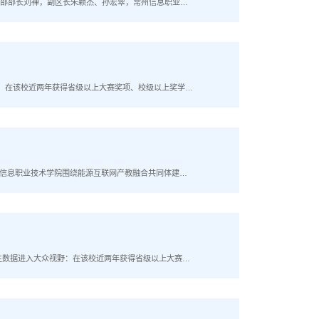
组织部部长刘禅，副区长朱颖杰、孙宏翠，常州信息职业技
要抓手，创新设立“人才日”，先后推出“姜八条”“促进
视野：在该校近两年获得省级以上大赛奖项、校级以上奖学金
学校对服务不同禀赋和需要的学生多样化、多途径成长的深
常州信息职业技术学院围绕能源互联网产教融合共同体建
建设研讨会上，双方探讨打造新能源产教融合共同体、建
组学生数据进入大众视野：在该校近两年获得省级以上大赛奖
对服务不同禀赋和需要的学生多样化、多途径成长的深刻理