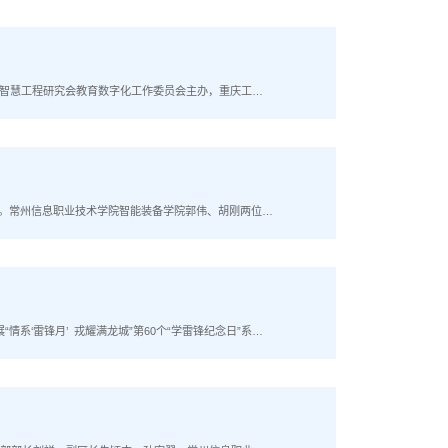
中国智慧工程研究会教育数字化工作委员会主办，重庆工业
（中国）有限公司、北京杰创永恒科技有限公司等企业对
果揭晓。常州信息职业技术学院智能装备学院郭伟、胡刚两位老
方式举行，要求在连续300分钟的比赛事件中利用数控铣
“情系‘雷锋月’ 戎耀满龙城”第60个“学雷锋纪念日”系列
青年”、评选“岗位学雷锋标兵”等，引导广大青年以实际