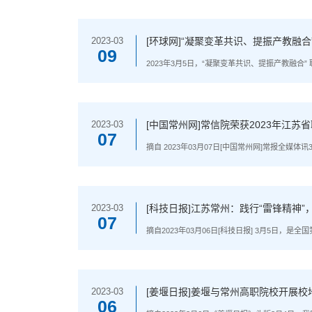
牌，不断传承党的红色基因，为党建注入新内涵..
[环球网]“凝聚变革共识、提振产教融
2023-03
09
2023年3月5日，“凝聚变革共识、提振产教
职业技术学院、北京燕泰会议服务有限公司承办
论坛进行支持。两百多位来自全国各职业院校、研究
[中国常州网]常信院荣获2023年江
2023-03
07
摘自 2023年03月07日[中国常州网]常报全
师组成的代表队夺得该赛项（教师组）一等奖第一
床（四轴）、数控车床、计算机及相关软件，完成.
[科技日报]江苏常州：践行“雷锋精神
2023-03
07
摘自2023年03月06日[科技日报] 3月5日，
活动，让全社会传递起温暖力量。60年来，江苏
行动书写了新时代雷锋故事，争...
[姜堰日报]姜堰与常州高职院校开展校
2023-03
06