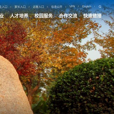
VPN
English
生入口
家长入口
访客入口
信息公开
业
人才培养
校园服务
合作交流
快速链接