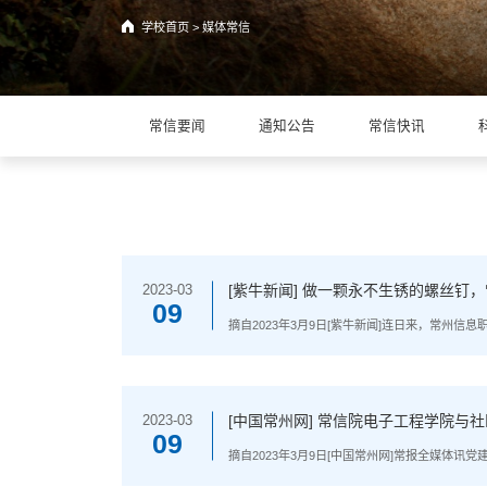
学校首页
>
媒体常信
常信要闻
通知公告
常信快讯
[紫牛新闻] 做一颗永不生锈的螺丝钉
2023-03
09
摘自2023年3月9日[紫牛新闻]连日来，常州
蓝色驱动、绿色电能”，精心组织开展学习宣传
宣传雷锋精神，学院组织观看了大型系列专题片《.
[中国常州网] 常信院电子工程学院与
2023-03
09
摘自2023年3月9日[中国常州网]常报全媒
暨“联合共建”签约挂牌仪式。长安大巷社区党委