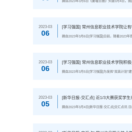
摘自2023年3月6日《姜堰日报》头版3月4
术学院党委书记王钧铭、常州机电职业技术学院党
高质量发展”人才20条、人才强企5条，着力推动产.
[学习强国] 常州信息职业技术学院让
2023-03
06
摘自2023年3月6日[学习强国]日前，随着2
的江苏籍学生中,有三分之一来自提前招生。是什
刻理解。近年来，该校深入调研，全面梳理“特长..
[学习强国] 常州信息职业技术学院积
2023-03
06
摘自2023年3月5日[学习强国]为发挥“双高
设，开展专题调研，明确新能源领域产教融合各
设新能源产教融合实践中心、提升新能源专业建设能
[新华日报-交汇点] 近1/3大赛获
2023-03
05
摘自2023年3月4日[新华日报-交汇点]交汇
项、 校级以上奖学金的江苏籍学生中, 1/3来
解。近年来，该校深入调研，全面梳理“特长”学...